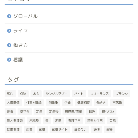
グローバル
ライフ
働き方
看護
タグ
50’s
CRA
お金
シングルマザー
バイト
フリーランス
ブランク
人間関係
仕事と職場
他職種
企業
健康相談
働き方
再就職
副業
奨学金
定年
定年後
履歴書/面接
悩み
慣れない
新人看護師
未経験
楽
派遣
看護学生
育児と仕事
英語
訪問看護
起業
転職
転職サイト
辞めたい
適性
面接