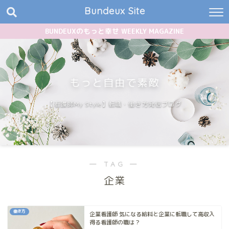
Bundeux Site
BUNDEUXのもっと幸せ WEEKLY MAGAZINE
もっと自由で素敵
【看護師My Style】転職・働き方発信ブログ
― TAG ―
企業
働き方
企業看護師 気になる給料と企業に転職して高収入
得る看護師の職は？