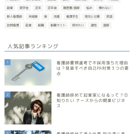
副業
奨学金
定年
定年後
履歴書/面接
悩み
慣れない
新人看護師
未経験
楽
派遣
看護学生
育児と仕事
英語
訪問看護
起業
転職
転職サイト
辞めたい
適性
面接
人気記事ランキング
1
看護師書類選考で不採用落ちた理由
は？見直すべき自己PR対策３つの要
点
2
看護師辞めて起業家になるって？①
知りたい ナースからの開業ビジネ
ス
3
看護師辞めて違う仕事 別の道に進