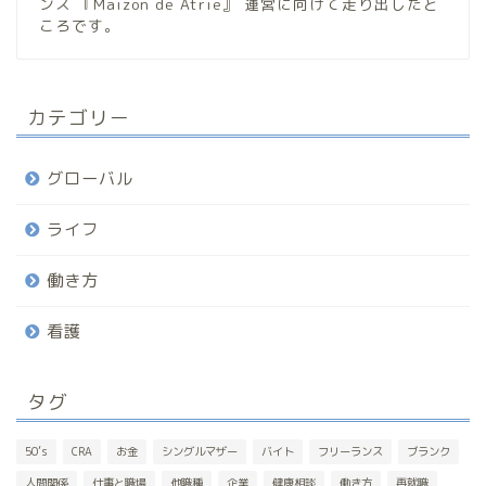
ンス 『Maizon de Atrie』 運営に向けて走り出したと
ころです。
カテゴリー
グローバル
ライフ
働き方
看護
タグ
50’s
CRA
お金
シングルマザー
バイト
フリーランス
ブランク
人間関係
仕事と職場
他職種
企業
健康相談
働き方
再就職