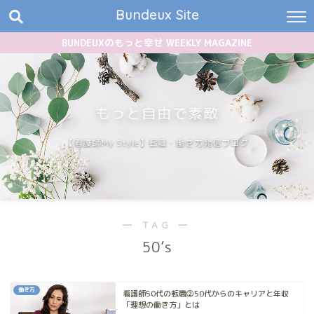
Bundeux Site
BUNDEUXのもっと幸せ WEEKLY MAGAZINE
もっと自由で素敵
【看護師My Style】転職・働き方発信ブログ
― TAG ―
50’s
働き方
看護師50代の転職②50代からのキャリアと年収
「理想の働き方」とは