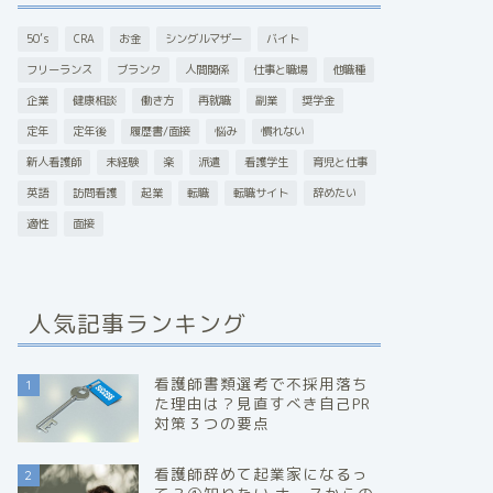
50’s
CRA
お金
シングルマザー
バイト
フリーランス
ブランク
人間関係
仕事と職場
他職種
企業
健康相談
働き方
再就職
副業
奨学金
定年
定年後
履歴書/面接
悩み
慣れない
新人看護師
未経験
楽
派遣
看護学生
育児と仕事
英語
訪問看護
起業
転職
転職サイト
辞めたい
適性
面接
人気記事ランキング
看護師書類選考で不採用落ち
1
た理由は？見直すべき自己PR
対策３つの要点
看護師辞めて起業家になるっ
2