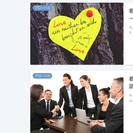
グローバル
知
を
グローバル
年
必