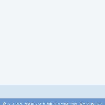
2018–2026 看護師My Style 自由でもっと素敵//転職・働き方発信ブログ