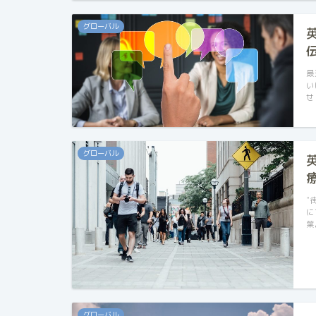
グローバル
最
い
せ
グローバル
"
に
葉
グローバル