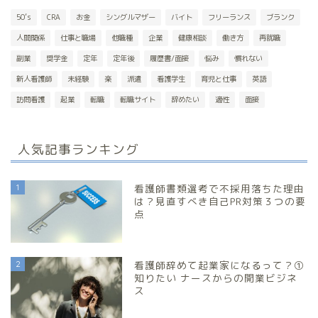
50’s
CRA
お金
シングルマザー
バイト
フリーランス
ブランク
人間関係
仕事と職場
他職種
企業
健康相談
働き方
再就職
副業
奨学金
定年
定年後
履歴書/面接
悩み
慣れない
新人看護師
未経験
楽
派遣
看護学生
育児と仕事
英語
訪問看護
起業
転職
転職サイト
辞めたい
適性
面接
人気記事ランキング
1
看護師書類選考で不採用落ちた理由
は？見直すべき自己PR対策３つの要
点
2
看護師辞めて起業家になるって？①
知りたい ナースからの開業ビジネ
ス