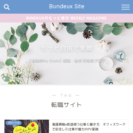
Bundeux Site
BUNDEUXのもっと幸せ WEEKLY MAGAZINE
もっと自由で素敵
【看護師My Style】転職・働き方発信ブログ
― TAG ―
転職サイト
グローバル
看護資格×英語使う仕事と働き方 オフィスワーク
で安定した仕事が魅力のPV業務