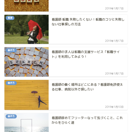
2019年1月17日
看護
看護師 転職 失敗したくない！転職のコツと失敗し
ない仕事探しの方法
2019年1月17日
働き方
看護師の求人は転職の支援サービス「転職サイ
ト」を利用してみよう！
2019年1月17日
働き方
看護師の働く場所はどこにある？看護師免許使え
る仕事、病院以外で探したい
2019年1月10日
働き方
看護師辞めてフリーターなって気づくこと、これ
からをひらく道