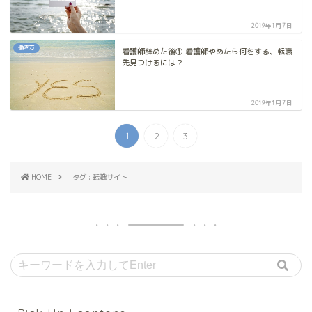
2019年1月7日
働き方
看護師辞めた後① 看護師やめたら何をする、転職
先見つけるには？
2019年1月7日
1
2
3
HOME
タグ : 転職サイト