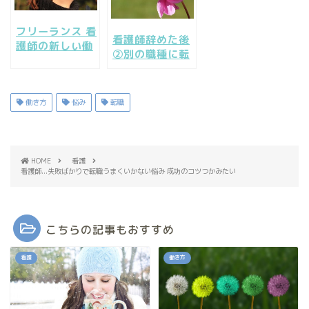
フリーランス 看
看護師辞めた後
護師の新しい働
②別の職種に転
き方/派遣で自
職するなら、辞
由なライフスタ
めた後の働き方
イル
の探し方
働き方
悩み
転職
HOME
看護
看護師...失敗ばかりで転職うまくいかない悩み 成功のコツつかみたい
こちらの記事もおすすめ
看護
働き方