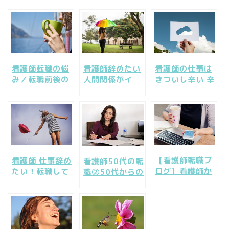
看護師転職の悩
看護師辞めたい
看護師の仕事は
み／転職前後の
人間関係がイ
きついし辛い 辛
よくある悩みと
ヤ！転職で失敗
くても看護師辞
成功する転職の
しない職場を選
めないやりがい
ポイント
ぶには
って？
【看護師転職ブ
看護師 仕事辞め
看護師50代の転
ログ】看護師か
たい！転職して
職②50代からの
ら転職するな
よかったと思え
キャリアと年収
ら！就職先で人
る働き方の見つ
「理想の働き
気の求人
け方
方」とは