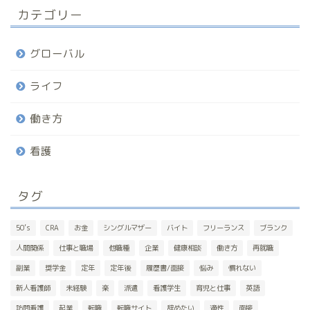
カテゴリー
グローバル
ライフ
働き方
看護
タグ
50’s
CRA
お金
シングルマザー
バイト
フリーランス
ブランク
人間関係
仕事と職場
他職種
企業
健康相談
働き方
再就職
副業
奨学金
定年
定年後
履歴書/面接
悩み
慣れない
新人看護師
未経験
楽
派遣
看護学生
育児と仕事
英語
訪問看護
起業
転職
転職サイト
辞めたい
適性
面接