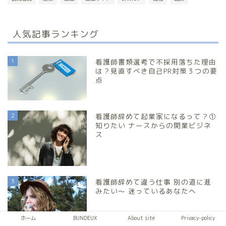
人気記事ランキング
1
看護師書類選考で不採用落ちた理由
は？見直すべき自己PR対策３つの要
点
2
看護師辞めて起業家になるって？①
知りたい ナースからの開業ビジネ
ス
3
看護師辞めて違う仕事 別の道に進
みたい～ 迷っているあなたへ
ホーム
BUNDEUX
About site
Privacy-policy