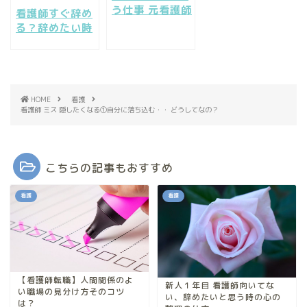
う仕事 元看護師
看護師すぐ辞め
を活かす転職方
る？辞めたい時
法
に効く処方箋７
つの方法
HOME
看護
看護師 ミス 隠したくなる①自分に落ち込む・・ どうしてなの？
こちらの記事もおすすめ
看護
看護
【看護師転職】人間関係のよ
新人１年目 看護師向いてな
い職場の見分け方そのコツ
い、辞めたいと思う時の心の
は？