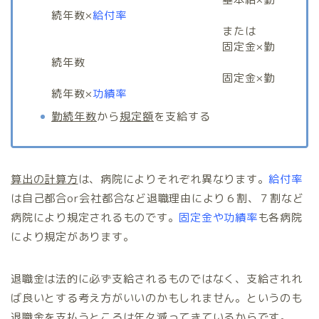
続年数×
給付率
または
固定金×勤
続年数
固定金×勤
続年数×
功績率
勤続年数
から
規定額
を支給する
算出の計算方
は、病院によりそれぞれ異なります。
給付率
は自己都合or会社都合など退職理由により６割、７割など
病院により規定されるものです。
固定金や功績率
も各病院
により規定があります。
退職金は法的に必ず支給されるものではなく、支給されれ
ば良いとする考え方がいいのかもしれません。というのも
退職金を支払うところは年々減ってきているからです。