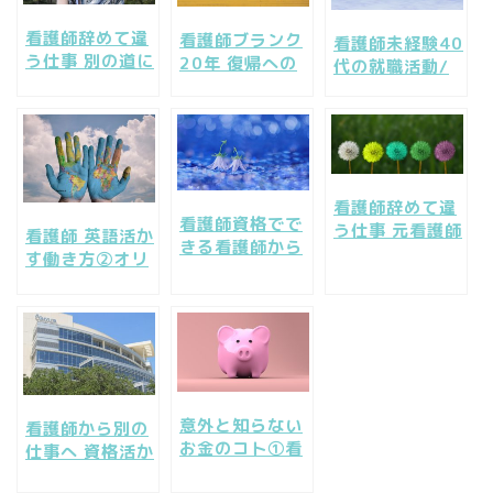
看護師辞めて違
看護師ブランク
看護師未経験40
う仕事 別の道に
20年 復帰への
代の就職活動/
進みたい～ 迷っ
不安を期待にか
① 経験なく不
ているあなた
える復職成功３
安、気になる就
へ
つの要点
職事情
看護師辞めて違
看護師資格でで
う仕事 元看護師
看護師 英語活か
きる看護師から
を活かす転職方
す働き方②オリ
別の仕事～企業
法
ンピック医療ボ
で働くメリッ
ランティアと英
ト・デメリット
語の仕事
意外と知らない
看護師から別の
お金のコト①看
仕事へ 資格活か
護師の給与と年
して仕事したい