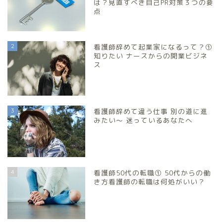
は？見直すべき自己PR対策３つの要
点
2
看護師辞めて起業家になるって？①
知りたい ナースからの開業ビジネ
ス
3
看護師辞めて違う仕事 別の道に進
みたい～ 迷っているあなたへ
4
看護師50代の転職① 50代からの働
き方看護師の転職は何処がいい？