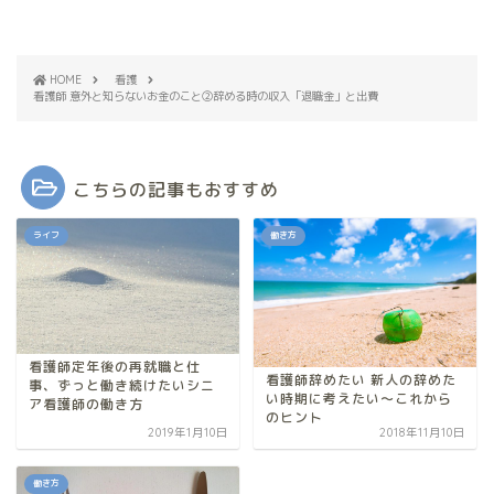
収の特徴って？
②／産業看護師
HOME
看護
看護師 意外と知らないお金のこと②辞める時の収入「退職金」と出費
こちらの記事もおすすめ
ライフ
働き方
看護師定年後の再就職と仕
看護師辞めたい 新人の辞めた
事、ずっと働き続けたいシニ
い時期に考えたい～これから
ア看護師の働き方
のヒント
2019年1月10日
2018年11月10日
働き方