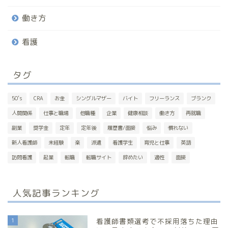
働き方
看護
タグ
50’s
CRA
お金
シングルマザー
バイト
フリーランス
ブランク
人間関係
仕事と職場
他職種
企業
健康相談
働き方
再就職
副業
奨学金
定年
定年後
履歴書/面接
悩み
慣れない
新人看護師
未経験
楽
派遣
看護学生
育児と仕事
英語
訪問看護
起業
転職
転職サイト
辞めたい
適性
面接
人気記事ランキング
1
看護師書類選考で不採用落ちた理由