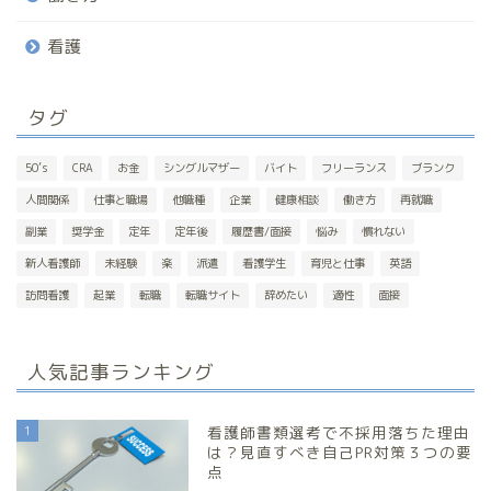
看護
タグ
50’s
CRA
お金
シングルマザー
バイト
フリーランス
ブランク
人間関係
仕事と職場
他職種
企業
健康相談
働き方
再就職
副業
奨学金
定年
定年後
履歴書/面接
悩み
慣れない
新人看護師
未経験
楽
派遣
看護学生
育児と仕事
英語
訪問看護
起業
転職
転職サイト
辞めたい
適性
面接
人気記事ランキング
1
看護師書類選考で不採用落ちた理由
は？見直すべき自己PR対策３つの要
点