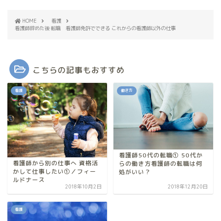
HOME
看護
看護師辞めた後 転職 看護師免許でできる これからの看護師以外の仕事
こちらの記事もおすすめ
看護
働き方
看護師50代の転職① 50代か
看護師から別の仕事へ 資格活
らの働き方看護師の転職は何
かして仕事したい①／フィー
処がいい？
ルドナース
2018年10月2日
2018年12月20日
看護