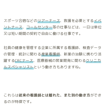
スポーツ合宿などの
ツアーナース
、救護を必要とする
イベ
ントナース
、
コールセンター
等の仕事などは、一日は単位
又は短い期間の契約で自由に働ける仕事です。
社員の健康を管理する企業に所属する看護師、検査データ
の管理・統計に関わる
産業看護師
、新薬の治験に携わり活
躍する
CRCナース
、医療器械の営業開発に関わる
クリニカ
ルスペシャリスト
という働き方もありますね。
これらは
従来の看護師とは離れた、また別の働き方
ができ
るのが特徴です。