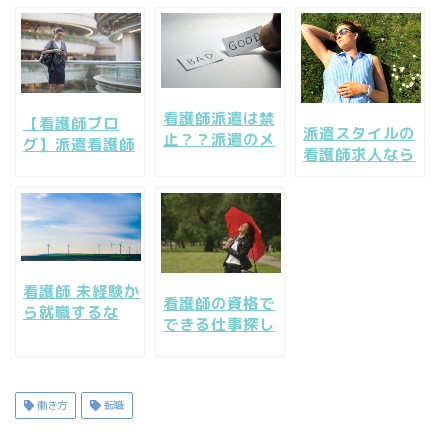
の転職は何処が
と比べてどうな
成功３つのパタ
いい？
の？
ーン
看護師派遣は禁
【看護師ブロ
派遣スタイルの
止？？派遣のメ
グ】派遣看護師
看護師求人なら
リットや給料・
の時給や仕事内
メディカルコン
保険について知
容、派遣の仕事
シェルジュで決
りたい！
ってどうなの？
まり！
看護師 未経験か
看護師の資格で
ら就職するな
できる仕事探し
ら/ 訪問看護師
たい！看護師が
の仕事のこれか
仕事できる勤務
ら
先の種類
働き方
転職