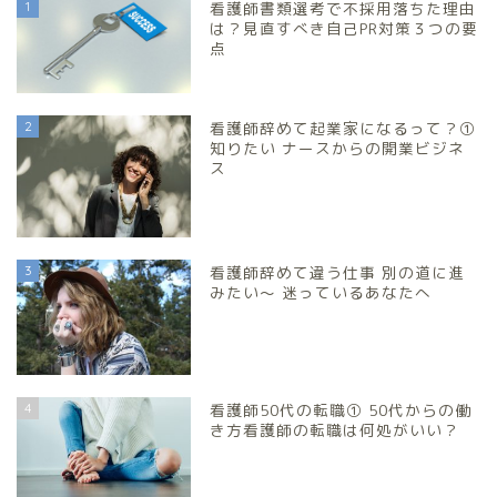
1
看護師書類選考で不採用落ちた理由
は？見直すべき自己PR対策３つの要
点
2
看護師辞めて起業家になるって？①
知りたい ナースからの開業ビジネ
ス
3
看護師辞めて違う仕事 別の道に進
みたい～ 迷っているあなたへ
4
看護師50代の転職① 50代からの働
き方看護師の転職は何処がいい？