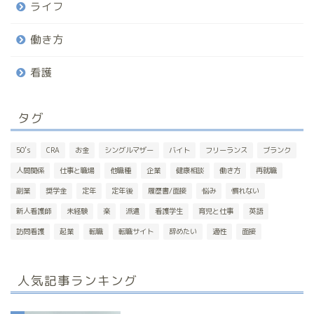
ライフ
働き方
看護
タグ
50’s
CRA
お金
シングルマザー
バイト
フリーランス
ブランク
人間関係
仕事と職場
他職種
企業
健康相談
働き方
再就職
副業
奨学金
定年
定年後
履歴書/面接
悩み
慣れない
新人看護師
未経験
楽
派遣
看護学生
育児と仕事
英語
訪問看護
起業
転職
転職サイト
辞めたい
適性
面接
人気記事ランキング