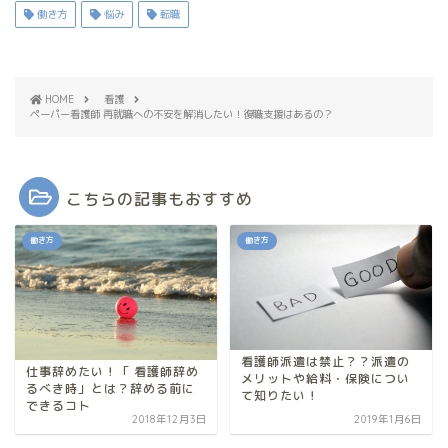
働き方
悩み
転職
HOME
看護
ペーパー看護師 再就職への不安を解消したい！復職支援はあるの？
こちらの記事もおすすめ
働き方
働き方
看護師派遣は禁止？？派遣の
仕事辞めたい！「 看護師辞め
メリットや給料・保険につい
るべき時」とは？辞める前に
て知りたい！
できるコト
2018年12月3日
2019年1月6日