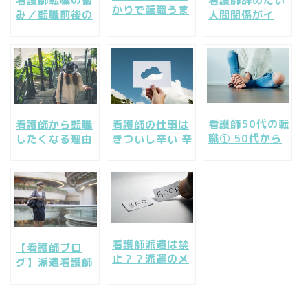
看護師転職の悩
看護師辞めたい
かりで転職うま
み／転職前後の
人間関係がイ
くいかない悩み
よくある悩みと
ヤ！転職で失敗
成功のコツつか
成功する転職の
しない職場を選
みたい
ポイント
ぶには
看護師50代の転
看護師から転職
看護師の仕事は
職① 50代から
したくなる理由
きついし辛い 辛
の働き方看護師
は？転職からの
くても看護師辞
の転職は何処が
成功３つのパタ
めないやりがい
いい？
ーン
って？
看護師派遣は禁
【看護師ブロ
止？？派遣のメ
グ】派遣看護師
リットや給料・
の時給や仕事内
保険について知
容、派遣の仕事
りたい！
ってどうなの？