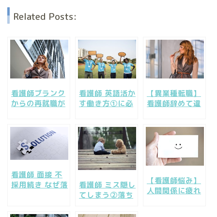
Related Posts:
看護師ブランク
看護師 英語活か
【異業種転職】
からの再就職が
す働き方①に必
看護師辞めて違
不安、入りやす
要な３つのコト
う仕事～OLみた
い仕事先ってあ
オリンピックは
いな別の仕事し
るの？
好機！
てみたい
看護師 面接 不
【看護師悩み】
採用続き なぜ落
看護師 ミス隠し
人間関係に疲れ
ちる？ 考えられ
てしまう②落ち
たときの良い方
る理由と対策法
込む辞めたい時
向への心の向け
の対処法