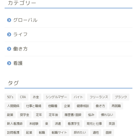
カテゴリー
グローバル
ライフ
働き方
看護
タグ
50’s
CRA
お金
シングルマザー
バイト
フリーランス
ブランク
人間関係
仕事と職場
他職種
企業
健康相談
働き方
再就職
副業
奨学金
定年
定年後
履歴書/面接
悩み
慣れない
新人看護師
未経験
楽
派遣
看護学生
育児と仕事
英語
訪問看護
起業
転職
転職サイト
辞めたい
適性
面接