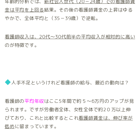
年齢的分析では、
新社会人世代（20－24歳）での看護師賃
金は平均を上回る
結果。その後の看護師賃金の上昇はゆる
やかで、全体平均と（35－39歳）で逆転。
看護師収入は、20代～30代前半の平均収入が相対的に高い
のが特徴です。
◆
人手不足というけれど看護師の給与、最近の動向は？
看護師の
平均年収
はここ5年間で約５～6万円のアップが見
られます。ですが労働者全体、女性全体で約2０万以上伸
びており、これと比較するとこれ
看護師賃金は、伸び率が
低め
に留まっています。