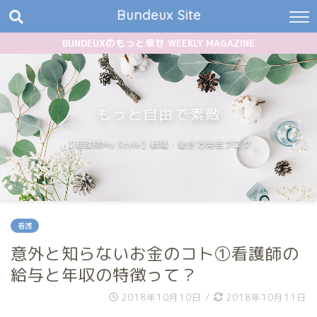
Bundeux Site
BUNDEUXのもっと幸せ WEEKLY MAGAZINE
もっと自由で素敵
【看護師My Style】転職・働き方発信ブログ
看護
意外と知らないお金のコト①看護師の
給与と年収の特徴って？
2018年10月10日
/
2018年10月11日