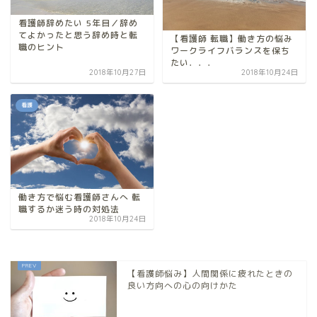
看護師辞めたい 5年目／辞め
てよかったと思う辞め時と転
【看護師 転職】働き方の悩み
職のヒント
ワークライフバランスを保ち
たい．．．
2018年10月27日
2018年10月24日
看護
働き方で悩む看護師さんへ 転
職するか迷う時の対処法
2018年10月24日
【看護師悩み】人間関係に疲れたときの
良い方向への心の向けかた