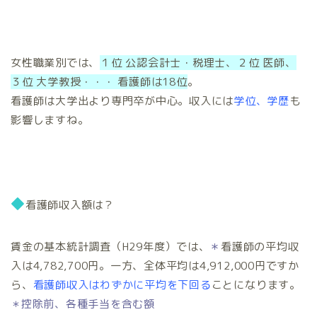
女性職業別では、
１位 公認会計士・税理士、２位 医師、
３位 大学教授・・・ 看護師は18位
。
看護師は大学出より専門卒が中心。収入には
学位、学歴
も
影響しますね。
◆
看護師収入額は？
賃金の基本統計調査（H29年度）では、
＊
看護師の平均収
入は4,782,700円。一方、全体平均は4,912,000円ですか
ら、
看護師収入はわずかに平均を下回る
ことになります。
控除前、各種手当を含む額
＊