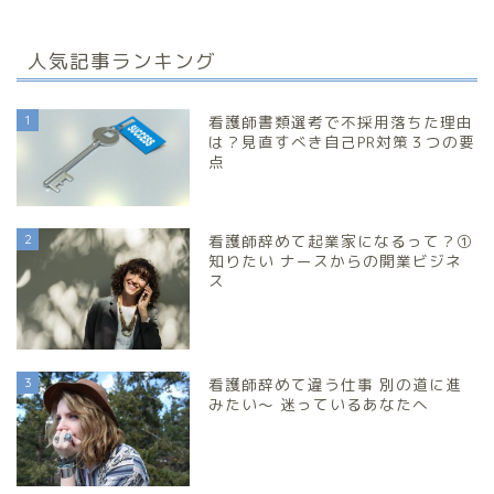
人気記事ランキング
1
看護師書類選考で不採用落ちた理由
は？見直すべき自己PR対策３つの要
点
2
看護師辞めて起業家になるって？①
知りたい ナースからの開業ビジネ
ス
3
看護師辞めて違う仕事 別の道に進
みたい～ 迷っているあなたへ