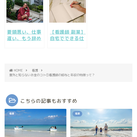
かた
要領悪い、仕事
【看護師 副業】
遅い、もう辞め
自宅でできる仕
たい。私、看護
事クラウドソー
師の仕事は向い
シングでライタ
てない？
ーデビュー
HOME
看護
意外と知らないお金のコト①看護師の給与と年収の特徴って？
こちらの記事もおすすめ
看護
看護