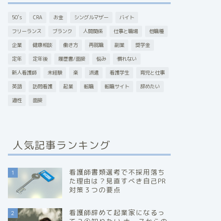
50’s
CRA
お金
シングルマザー
バイト
フリーランス
ブランク
人間関係
仕事と職場
他職種
企業
健康相談
働き方
再就職
副業
奨学金
定年
定年後
履歴書/面接
悩み
慣れない
新人看護師
未経験
楽
派遣
看護学生
育児と仕事
英語
訪問看護
起業
転職
転職サイト
辞めたい
適性
面接
人気記事ランキング
看護師書類選考で不採用落ち
1
た理由は？見直すべき自己PR
対策３つの要点
看護師辞めて起業家になるっ
2