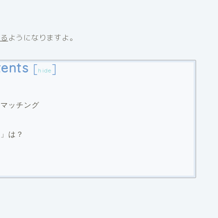
べる
ようになりますよ。
ents
[
]
hide
のマッチング
ギ」は？