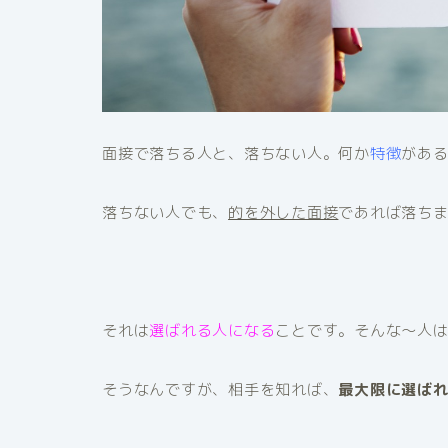
面接で落ちる人と、落ちない人。何か
特徴
があ
落ちない人でも、
的を外した面接
であれば落ち
それは
選ばれる人になる
ことです。そんな～人
そうなんですが、相手を知れば、
最大限に選ば