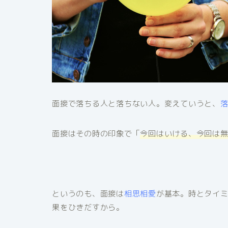
面接で落ちる人と落ちない人。変えていうと、
面接はその時の印象で「
今回はいける、今回は
というのも、面接は
相思相愛
が基本。時とタイ
果をひきだすから。